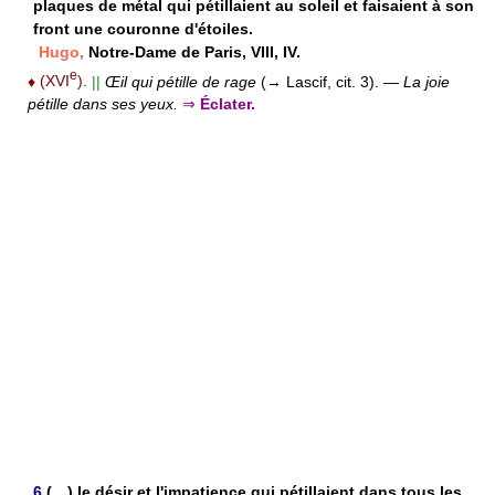
plaques de métal qui pétillaient au soleil et faisaient à son
front une couronne d'étoiles.
Hugo,
Notre-Dame de Paris, VIII, IV.
e
♦
(XVI
).
||
Œil qui pétille de rage
(→ Lascif, cit. 3).
—
La joie
pétille dans ses yeux.
⇒
Éclater.
6
(…) le désir et l'impatience qui pétillaient dans tous les