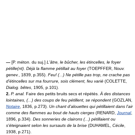
—
[P. méton. du suj.]
L'âtre, le bûcher, les étincelles, le foyer
pétille(nt)
.
Déjà la flamme pétillait au foyer
(TOEPFFER,
Nouv.
genev.
, 1839, p.355).
Feu! (...) Ne pétille pas trop, ne crache pas
d'étincelles sur ma fourrure, sois clément, feu varié
(COLETTE,
Dialog. bêtes
, 1905, p.101).
2.
P. anal.
Faire des petits bruits secs et répétés.
À des distances
lointaines, (...) des coups de feu pétillent, se répondent
(GOZLAN,
Notaire
, 1836, p.273).
Un chant d'alouettes qui pétillaient dans l'air
comme des flammes au bout de hauts cierges
(RENARD,
Journal
,
1896, p.334).
Des sonneries de clairons (...) pétillaient ou
s'éteignaient selon les sursauts de la brise
(DUHAMEL,
Cécile
,
1938, p.271).