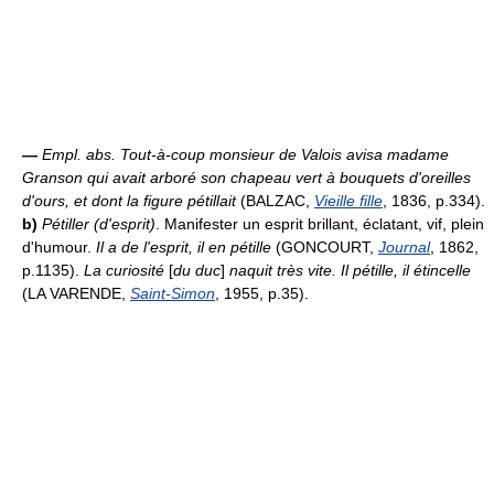
—
Empl. abs.
Tout-à-coup monsieur de Valois avisa madame
Granson qui avait arboré son chapeau vert à bouquets d'oreilles
d'ours, et dont la figure pétillait
(BALZAC,
Vieille fille
, 1836, p.334).
b)
Pétiller (d'esprit)
. Manifester un esprit brillant, éclatant, vif, plein
d'humour.
Il a de l'esprit, il en pétille
(GONCOURT,
Journal
, 1862,
p.1135).
La curiosité
[
du duc
]
naquit très vite. Il pétille, il étincelle
(LA VARENDE,
Saint-Simon
, 1955, p.35).