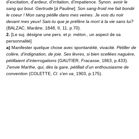
d'excitation, d'ardeur, d'irritation, d'impatience. Synon.
avoir le
sang
qui bout
.
Gertrude
[
à Pauline
]
: Son sang-froid me fait bondir
le coeur ! Mon sang pétille dans mes veines. Je vois du noir
devant mes yeux! Sais-tu que je préfère la mort à la vie sans lui?
(BALZAC,
Marâtre
, 1848, II, 11, p.70).
2.
[Le suj. désigne une pers. et
p. méton.
, un aspect de sa
personnalité]
a)
Manifester quelque chose avec spontanéité, vivacité.
Pétiller de
colère, d'indignation, de joie
.
Ses lèvres, si bien scellées naguère,
pétillaient d'interrogations
(GAUTIER,
Fracasse
, 1863, p.433).
J'envie Marthe, qui, dès la gare, pétillait d'un enthousiasme de
convention
(COLETTE,
Cl. s'en va
, 1903, p.175).