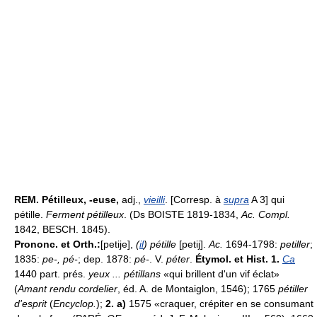
REM.
Pétilleux, -euse,
adj.,
vieilli
. [Corresp. à
supra
A 3] qui
pétille.
Ferment pétilleux
. (Ds BOISTE 1819-1834,
Ac. Compl.
1842, BESCH. 1845).
Prononc. et Orth.:
[petije],
(
il
) pétille
[petij].
Ac.
1694-1798:
petiller
;
1835:
pe-, pé-
; dep. 1878:
pé-
. V.
péter
.
Étymol. et Hist. 1.
Ca
1440 part. prés.
yeux ... pétillans
«qui brillent d'un vif éclat»
(
Amant rendu cordelier
, éd. A. de Montaiglon, 1546); 1765
pétiller
d'esprit
(
Encyclop.
);
2. a)
1575 «craquer, crépiter en se consumant