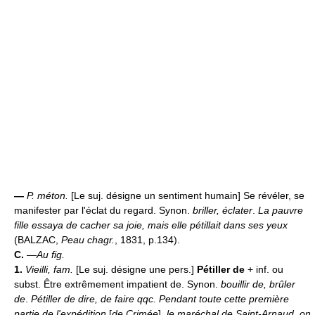
—
P. méton.
[Le suj. désigne un sentiment humain] Se révéler, se
manifester par l'éclat du regard. Synon.
briller, éclater
.
La pauvre
fille essaya de cacher sa joie, mais elle pétillait dans ses yeux
(BALZAC,
Peau chagr.
, 1831, p.134).
C.
—
Au fig.
1.
Vieilli, fam.
[Le suj. désigne une pers.]
Pétiller de
+ inf. ou
subst. Être extrêmement impatient de. Synon.
bouillir de, brûler
de
.
Pétiller de dire, de faire qqc.
Pendant toute cette première
partie de l'expédition
[
de Crimée
]
, le maréchal de Saint-Arnaud, on