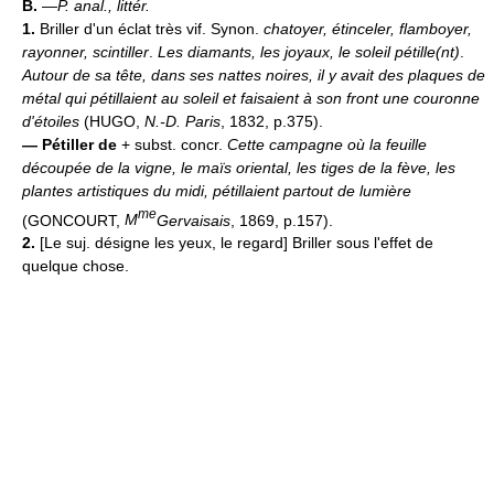
B.
—
P. anal., littér.
1.
Briller d'un éclat très vif. Synon.
chatoyer, étinceler, flamboyer,
rayonner, scintiller
.
Les diamants, les joyaux, le soleil pétille(nt)
.
Autour de sa tête, dans ses nattes noires, il y avait des plaques de
métal qui pétillaient au soleil et faisaient à son front une couronne
d'étoiles
(HUGO,
N.-D. Paris
, 1832, p.375).
—
Pétiller de
+ subst. concr.
Cette campagne où la feuille
découpée de la vigne, le maïs oriental, les tiges de la fève, les
plantes artistiques du midi, pétillaient partout de lumière
me
(GONCOURT,
M
Gervaisais
, 1869, p.157).
2.
[Le suj. désigne les yeux, le regard] Briller sous l'effet de
quelque chose.