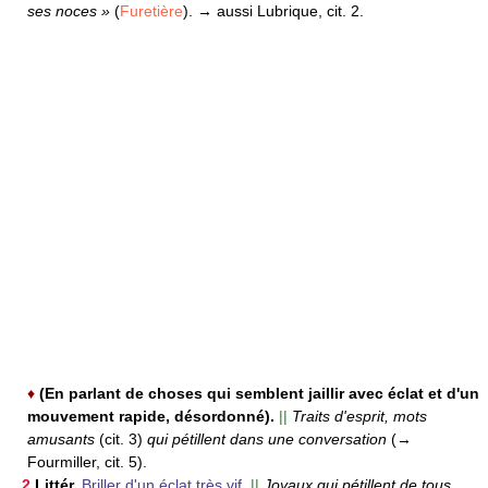
ses noces »
(
Furetière
).
→ aussi Lubrique, cit. 2.
♦
(En parlant de choses qui semblent jaillir avec éclat et d'un
mouvement rapide, désordonné).
||
Traits d'esprit, mots
amusants
(cit. 3)
qui pétillent dans une conversation
(→
Fourmiller, cit. 5).
2
Littér.
Briller d'un éclat très vif.
||
Joyaux qui pétillent de tous