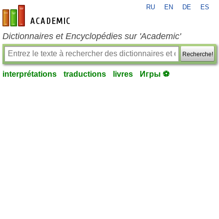
RU
EN
DE
ES
fr-academic.com
Dictionnaires et Encyclopédies sur 'Academic'
Recherche!
interprétations
traductions
livres
Игры ⚽