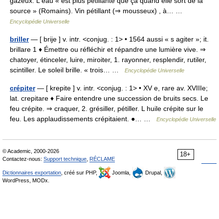
gazeux. L eau « est plus pétillante que ça quand elle sort de la
source » (Romains). Vin pétillant (⇒ mousseux) , à… …
Encyclopédie Universelle
briller
— [ brije ] v. intr. <conjug. : 1> • 1564 aussi « s agiter »; it.
brillare 1 ♦ Émettre ou réfléchir et répandre une lumière vive. ⇒
chatoyer, étinceler, luire, miroiter, 1. rayonner, resplendir, rutiler,
scintiller. Le soleil brille. « trois… …
Encyclopédie Universelle
crépiter
— [ krepite ] v. intr. <conjug. : 1> • XV e, rare av. XVIIIe;
lat. crepitare ♦ Faire entendre une succession de bruits secs. Le
feu crépite. ⇒ craquer, 2. grésiller, pétiller. L huile crépite sur le
feu. Les applaudissements crépitaient. ●… …
Encyclopédie Universelle
© Academic, 2000-2026
18+
Contactez-nous:
Support technique
,
RÉCLAME
Dictionnaires exportation
, créé sur PHP,
Joomla,
Drupal,
WordPress, MODx.