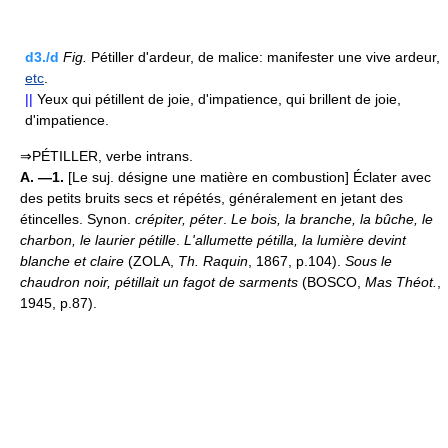
d3./d
Fig.
Pétiller d'ardeur, de malice: manifester une vive ardeur,
etc
.
||
Yeux qui pétillent de joie, d'impatience, qui brillent de joie,
d'impatience.
⇒PÉTILLER, verbe intrans.
A. —1.
[Le suj. désigne une matière en combustion] Éclater avec
des petits bruits secs et répétés, généralement en jetant des
étincelles. Synon.
crépiter, péter
.
Le bois, la branche, la bûche, le
charbon, le laurier pétille
.
L'allumette pétilla, la lumière devint
blanche et claire
(ZOLA,
Th. Raquin
, 1867, p.104).
Sous le
chaudron noir, pétillait un fagot de sarments
(BOSCO,
Mas Théot.
,
1945, p.87).