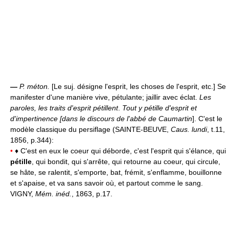
—
P. méton.
[Le suj. désigne l'esprit, les choses de l'esprit, etc.] Se
manifester d'une manière vive, pétulante; jaillir avec éclat.
Les
paroles, les traits d'esprit pétillent
.
Tout y pétille
d'esprit et
d'impertinence [dans le discours de l'abbé de Caumartin
]. C'est le
modèle classique du persiflage (SAINTE-BEUVE,
Caus. lundi
, t.11,
1856, p.344):
•
♦ C'est en eux le coeur qui déborde, c'est l'esprit qui s'élance, qui
pétille
, qui bondit, qui s'arrête, qui retourne au coeur, qui circule,
se hâte, se ralentit, s'emporte, bat, frémit, s'enflamme, bouillonne
et s'apaise, et va sans savoir où, et partout comme le sang.
VIGNY,
Mém. inéd.
, 1863, p.17.