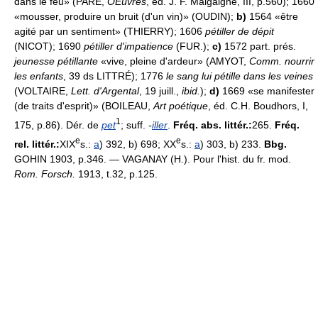
dans le feu» (PARÉ,
OEuvres
, éd. J. F. Malgaigne, III, p.560); 1660
«mousser, produire un bruit (d'un vin)» (OUDIN);
b)
1564 «être
agité par un sentiment» (THIERRY); 1606
pétiller de dépit
(NICOT); 1690
pétiller d'impatience
(FUR.);
c)
1572 part. prés.
jeunesse pétillante
«vive, pleine d'ardeur» (AMYOT,
Comm. nourrir
les enfants
, 39 ds LITTRÉ); 1776
le sang lui pétille dans les veines
(VOLTAIRE,
Lett. d'Argental
, 19 juill.,
ibid.
);
d)
1669 «se manifester
(de traits d'esprit)» (BOILEAU,
Art poétique
, éd. C.H. Boudhors, I,
1
175, p.86). Dér. de
pet
; suff.
-
iller
.
Fréq. abs. littér.:
265.
Fréq.
e
e
rel. littér.:
XIX
s.:
a
) 392, b) 698; XX
s.:
a
) 303, b) 233.
Bbg.
GOHIN 1903, p.346. — VAGANAY (H.). Pour l'hist. du fr. mod.
Rom. Forsch.
1913, t.32, p.125.