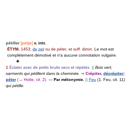
pétiller
[petije]
v. intr.
ÉTYM.
1453;
de
pet
ou de
péter,
et suff. dimin.
Le mot est
complètement démotivé et n'a aucune connotation vulgaire.
❖
1
Éclater avec de petits bruits secs et répétés.
||
Bois vert,
sarments qui pétillent dans la cheminée.
⇒
Crépiter,
décrépiter
;
péter
(→ Hotte, cit. 2).
—
Par métonymie.
||
Feu
(1. Feu, cit. 11)
qui pétille.