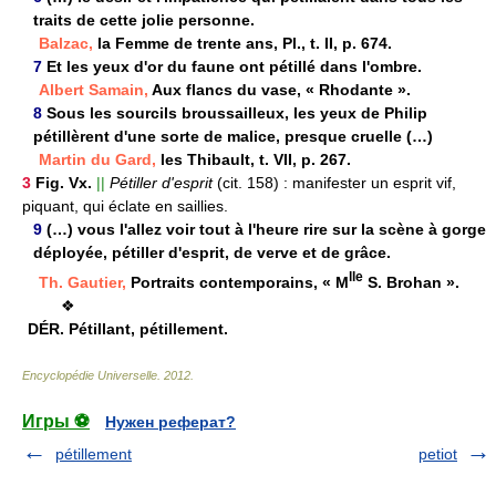
traits de cette jolie personne.
Balzac,
la Femme de trente ans, Pl., t. II, p. 674.
7
Et les yeux d'or du faune ont pétillé dans l'ombre.
Albert Samain,
Aux flancs du vase, « Rhodante ».
8
Sous les sourcils broussailleux, les yeux de Philip
pétillèrent d'une sorte de malice, presque cruelle (…)
Martin du Gard,
les Thibault, t. VII, p. 267.
3
Fig. Vx.
||
Pétiller d'esprit
(cit. 158) :
manifester un esprit vif,
piquant, qui éclate en saillies.
9
(…) vous l'allez voir tout à l'heure rire sur la scène à gorge
déployée, pétiller d'esprit, de verve et de grâce.
lle
Th. Gautier,
Portraits contemporains, « M
S. Brohan ».
❖
DÉR.
Pétillant, pétillement.
Encyclopédie Universelle
.
2012
.
Игры ⚽
Нужен реферат?
pétillement
petiot