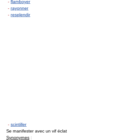
-
flamboyer
-
rayonner
-
resplendir
-
scintiller
Se manifester avec un vif éclat
Synonymes
: