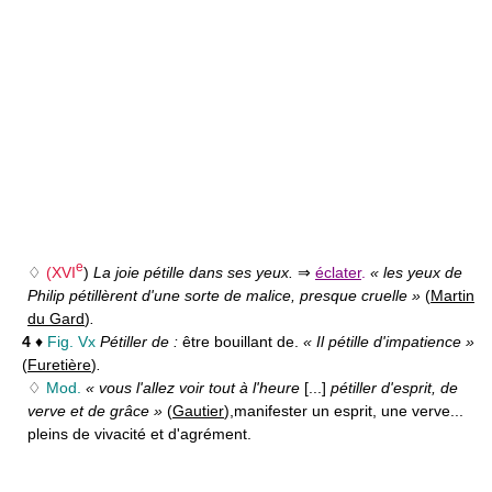
e
♢
(
XVI
)
La joie pétille dans ses yeux.
⇒
éclater
.
« les yeux de
Philip pétillèrent d'une sorte de malice, presque cruelle »
(
Martin
du Gard
)
.
4
♦
Fig. Vx
Pétiller de :
être bouillant de.
« Il pétille d'impatience »
(
Furetière
)
.
♢
Mod.
« vous l'allez voir tout à l'heure
[...]
pétiller d'esprit, de
verve et de grâce »
(
Gautier
),
manifester un esprit, une verve...
pleins de vivacité et d'agrément.