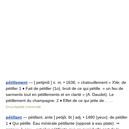
pétillement
— [ petijmɑ̃ ] n. m. • 1636; « chatouillement » XVe; de
pétiller 1 ♦ Fait de pétiller (1o); bruit de ce qui pétille. « un feu de
sarments tout en pétillements et en clarté » (A. Daudet). Le
pétillement du champagne. 2 ♦ Effet de ce qui jette de… …
Encyclopédie Universelle
pétillant
— pétillant, ante [ petijɑ̃, ɑ̃t ] adj. • 1480 (yeux); de pétiller
1 ♦ Qui pétille. Eau minérale pétillante (opposé à eau plate). ⇒