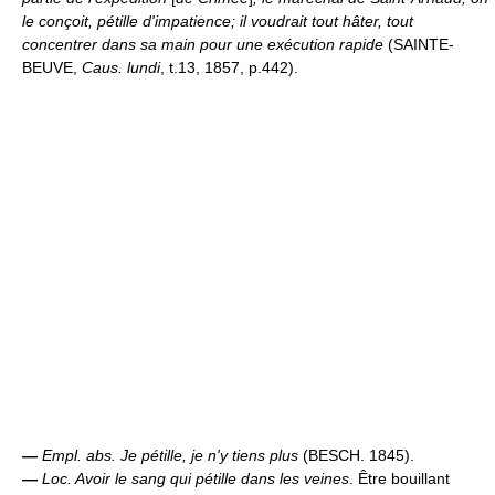
le conçoit, pétille d'impatience; il voudrait tout hâter, tout
concentrer dans sa main pour une exécution rapide
(SAINTE-
BEUVE,
Caus. lundi
, t.13, 1857, p.442).
—
Empl. abs.
Je pétille, je n'y tiens plus
(BESCH. 1845).
—
Loc.
Avoir le sang qui pétille dans les veines
. Être bouillant