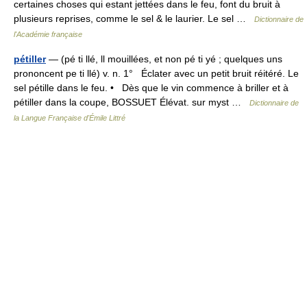
certaines choses qui estant jettées dans le feu, font du bruit à
plusieurs reprises, comme le sel & le laurier. Le sel …
Dictionnaire de
l'Académie française
pétiller
— (pé ti llé, ll mouillées, et non pé ti yé ; quelques uns
prononcent pe ti llé) v. n. 1° Éclater avec un petit bruit réitéré. Le
sel pétille dans le feu. • Dès que le vin commence à briller et à
pétiller dans la coupe, BOSSUET Élévat. sur myst …
Dictionnaire de
la Langue Française d'Émile Littré