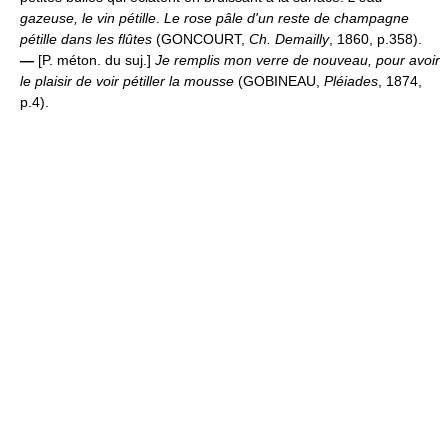
gazeuse, le vin pétille
.
Le rose pâle d'un reste de champagne
pétille dans les flûtes
(GONCOURT,
Ch. Demailly
, 1860, p.358).
—
[P. méton. du suj.]
Je remplis mon verre de nouveau, pour avoir
le plaisir de voir pétiller la mousse
(GOBINEAU,
Pléiades
, 1874,
p.4).