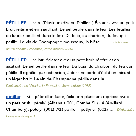
PÉTILLER
— v. n. (Plusieurs disent, Pétiller. ) Éclater avec un petit
bruit réitéré et en sautillant. Le sel petille dans le feu. Les feuilles
de laurier petillent dans le feu. Du bois, du charbon, du feu qui
petille. Le vin de Champagne mousseux, la bière… …
Dictionnaire
de l'Academie Francaise, 7eme edition (1835)
PÉTILLER
— v. intr. éclater avec un petit bruit réitéré et en
sautant. Le sel pétille dans le feu. Du bois, du charbon, du feu qui
pétille. Il signifie, par extension, Jeter une sorte d’éclat en faisant
un léger bruit. Le vin de Champagne pétille dans le… …
Dictionnaire de l'Academie Francaise, 8eme edition (1935)
pétiller
— vi. , pétouiller, fuser, éclater à plusieurs reprises avec
un petit bruit : pètalyî (Albanais.001, Combe Si.) / é (Arvillard,
Chambéry), pètolyî (001). A1) pétiller : pètlyî vi. (001) …
Dictionnaire
Français-Savoyard