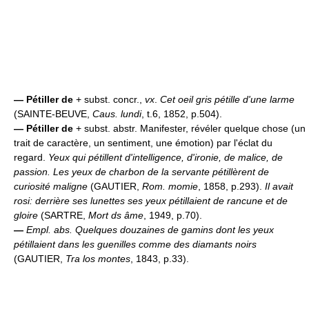
—
Pétiller de
+ subst. concr.,
vx
.
Cet oeil gris pétille d'une larme
(SAINTE-BEUVE,
Caus. lundi
, t.6, 1852, p.504).
—
Pétiller de
+ subst. abstr. Manifester, révéler quelque chose (un
trait de caractère, un sentiment, une émotion) par l'éclat du
regard.
Yeux qui pétillent d'intelligence, d'ironie, de malice, de
passion.
Les yeux de charbon de la servante pétillèrent de
curiosité maligne
(GAUTIER,
Rom. momie
, 1858, p.293).
Il avait
rosi: derrière ses lunettes ses yeux pétillaient de rancune et de
gloire
(SARTRE,
Mort ds âme
, 1949, p.70).
—
Empl. abs.
Quelques douzaines de gamins dont les yeux
pétillaient dans les guenilles comme des diamants noirs
(GAUTIER,
Tra los montes
, 1843, p.33).