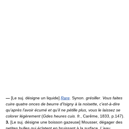
—
[Le suj. désigne un liquide]
Rare
. Synon.
grésiller
.
Vous faites
cuire quatre onces de beurre d'Isigny à la noisette, c'est-à-dire
qu'après l'avoir écumé et qu'il ne pétille plus, vous le laissez se
colorer légèrement
(
Gdes heures cuis. fr.
, Carême, 1833, p.147).
3.
[Le suj. désigne une boisson gazeuse] Mousser, dégager des
petites bulles qui éclatent en bruissant à la surface.
L'eau