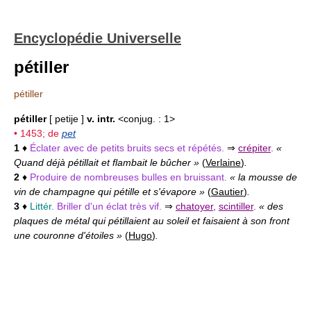
Encyclopédie Universelle
pétiller
pétiller
pétiller
[ petije ]
v. intr.
<conjug. : 1>
• 1453; de
pet
1
♦
Éclater avec de petits bruits secs et répétés.
⇒
crépiter
.
«
Quand déjà pétillait et flambait le bûcher »
(
Verlaine
)
.
2
♦
Produire de nombreuses bulles en bruissant.
« la mousse de
vin de champagne qui pétille et s'évapore »
(
Gautier
)
.
3
♦
Littér.
Briller d'un éclat très vif.
⇒
chatoyer
,
scintiller
.
« des
plaques de métal qui pétillaient au soleil et faisaient à son front
une couronne d'étoiles »
(
Hugo
)
.