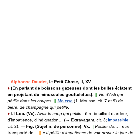
Alphonse Daudet,
le Petit Chose, II, XV.
♦
(En parlant de boissons gazeuses dont les bulles éclatent
en projetant de minuscules gouttelettes).
||
Vin d'Asti qui
pétille dans les coupes.
||
Mousse
(1. Mousse, cit. 7 et 9)
de
bière, de champagne qui pétille.
♦
☑
Loc. (Vx).
Avoir le sang qui pétille :
être bouillant d'ardeur,
d'impatience, d'indignation… (→ Extravagant, cit. 3;
impassible
,
cit. 2).
—
Fig. (Sujet n. de personne). Vx.
||
Pétiller de… :
être
transporté de…
||
« Il pétille d'impatience de voir arriver le jour de